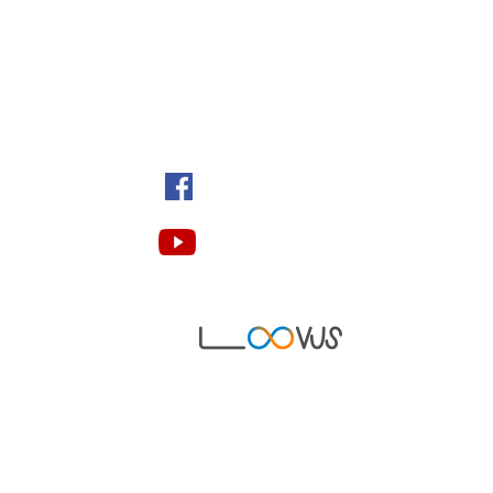
Quem somos
Seja um parceiro
Onde estamos
/espacodesabercaratinga
Nosso canal no YouTube
Desonvolvido por: