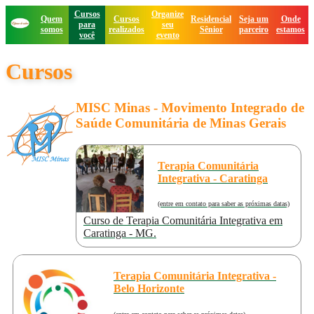
Cursos
Organize
Quem
Cursos
Residencial
Seja um
Onde
para
seu
somos
realizados
Sênior
parceiro
estamos
você
evento
Cursos
MISC Minas - Movimento Integrado de
Saúde Comunitária de Minas Gerais
Terapia Comunitária
Integrativa - Caratinga
(entre em contato para saber as próximas datas)
Curso de Terapia Comunitária Integrativa em
Caratinga - MG.
Terapia Comunitária Integrativa -
Belo Horizonte